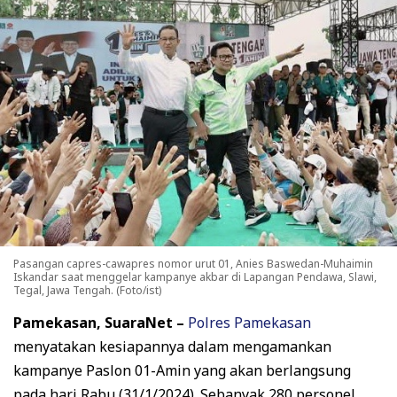
Pasangan capres-cawapres nomor urut 01, Anies Baswedan-Muhaimin
Iskandar saat menggelar kampanye akbar di Lapangan Pendawa, Slawi,
Tegal, Jawa Tengah. (Foto/ist)
Pamekasan, SuaraNet –
Polres Pamekasan
menyatakan kesiapannya dalam mengamankan
kampanye Paslon 01-Amin yang akan berlangsung
pada hari Rabu (31/1/2024). Sebanyak 280 personel