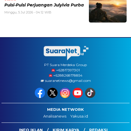
Puisi-Puisi Perjuangan Julyivia Purba
Minggu, 5 Jul 2026 - 04:12 WIB
PT Suara Merdeka Group
‪+62817397301
+6288268178854
suaranetnews@gmail.com
MEDIA NETWORK
Analisanews
Yakusa.id
INFO IKLAN
KIRIM KARYA
REDAKSI