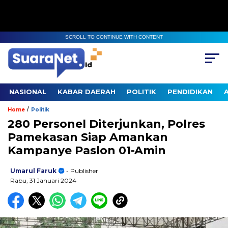
SCROLL TO CONTINUE WITH CONTENT
NASIONAL
KABAR DAERAH
POLITIK
PENDIDIKAN
/
Home
Politik
280 Personel Diterjunkan, Polres
Pamekasan Siap Amankan
Kampanye Paslon 01-Amin
Umarul Faruk
- Publisher
Rabu, 31 Januari 2024