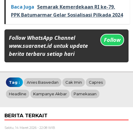
Baca Juga
Semarak Kemerdekaan RI ke-79,
PPK Batumarmar Gelar Sosialisasi Pilkada 2024
Follow WhatsApp Channel
Follow
www.suaranet.id untuk update
berita terbaru setiap hari
Tag :
Anies Baswedan
Cak Imin
Capres
Headline
Kampanye Akbar
Pamekasan
BERITA TERKAIT
Sabtu, 14 Maret 2026 - 22:08 WIB