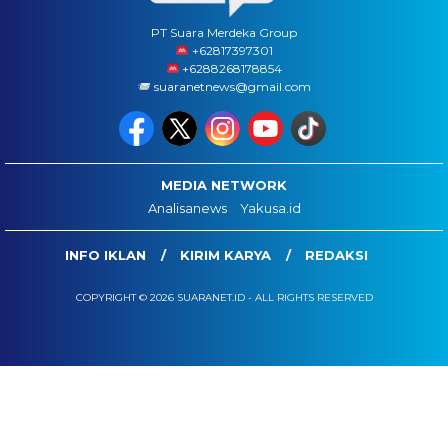
PT Suara Merdeka Group
‪+62817397301
+6288268178854
suaranetnews@gmail.com
MEDIA NETWORK
Analisanews
Yakusa.id
INFO IKLAN
KIRIM KARYA
REDAKSI
COPYRIGHT © 2026 SUARANET.ID - ALL RIGHTS RESERVED