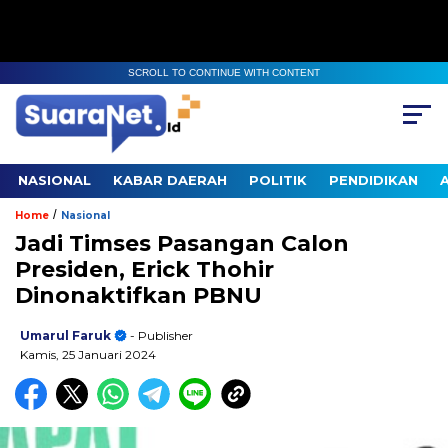
SCROLL TO CONTINUE WITH CONTENT
NASIONAL
KABAR DAERAH
POLITIK
PENDIDIKAN
/
Home
Nasional
Jadi Timses Pasangan Calon
Presiden, Erick Thohir
Dinonaktifkan PBNU
Umarul Faruk
- Publisher
Kamis, 25 Januari 2024