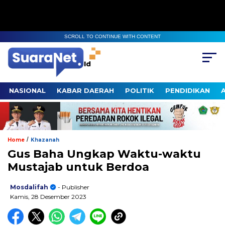
SCROLL TO CONTINUE WITH CONTENT
NASIONAL
KABAR DAERAH
POLITIK
PENDIDIKAN
/
Home
Khazanah
Gus Baha Ungkap Waktu-waktu
Mustajab untuk Berdoa
Mosdalifah
- Publisher
Kamis, 28 Desember 2023