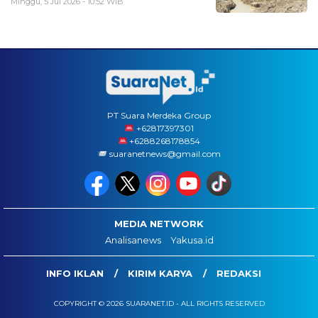
Minggu, 5 Jul 2026 - 10:52 WIB
PT Suara Merdeka Group
‪+62817397301
+6288268178854
suaranetnews@gmail.com
MEDIA NETWORK
Analisanews
Yakusa.id
INFO IKLAN
KIRIM KARYA
REDAKSI
COPYRIGHT © 2026 SUARANET.ID - ALL RIGHTS RESERVED