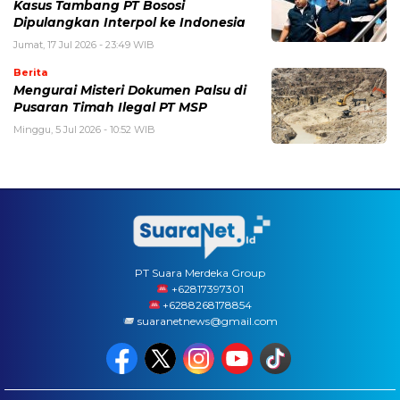
Kasus Tambang PT Bososi
Dipulangkan Interpol ke Indonesia
Jumat, 17 Jul 2026 - 23:49 WIB
Berita
Mengurai Misteri Dokumen Palsu di
Pusaran Timah Ilegal PT MSP
Minggu, 5 Jul 2026 - 10:52 WIB
PT Suara Merdeka Group
‪+62817397301
+6288268178854
suaranetnews@gmail.com