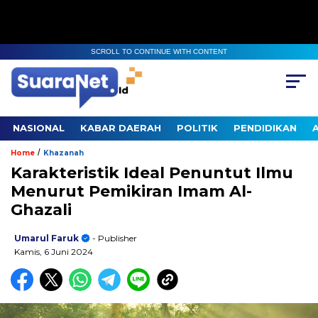
SCROLL TO CONTINUE WITH CONTENT
NASIONAL
KABAR DAERAH
POLITIK
PENDIDIKAN
/
Home
Khazanah
Karakteristik Ideal Penuntut Ilmu
Menurut Pemikiran Imam Al-
Ghazali
Umarul Faruk
- Publisher
Kamis, 6 Juni 2024