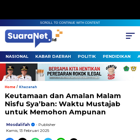
SCROLL TO CONTINUE WITH CONTENT
NASIONAL
KABAR DAERAH
POLITIK
PENDIDIKAN
/
Home
Khazanah
Keutamaan dan Amalan Malam
Nisfu Sya’ban: Waktu Mustajab
untuk Memohon Ampunan
Mosdalifah
- Publisher
Kamis, 13 Februari 2025