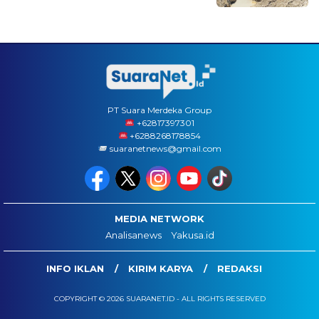
PT Suara Merdeka Group
‪+62817397301
+6288268178854
suaranetnews@gmail.com
MEDIA NETWORK
Analisanews
Yakusa.id
INFO IKLAN
KIRIM KARYA
REDAKSI
COPYRIGHT © 2026 SUARANET.ID - ALL RIGHTS RESERVED