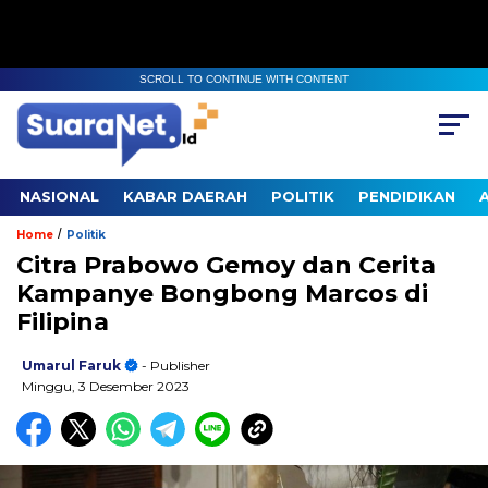
SCROLL TO CONTINUE WITH CONTENT
NASIONAL
KABAR DAERAH
POLITIK
PENDIDIKAN
/
Home
Politik
Citra Prabowo Gemoy dan Cerita
Kampanye Bongbong Marcos di
Filipina
Umarul Faruk
- Publisher
Minggu, 3 Desember 2023