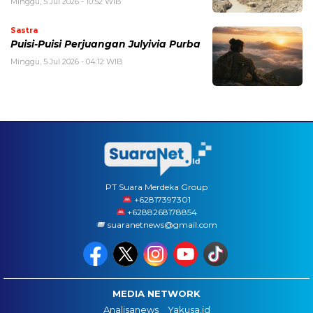
Minggu, 5 Jul 2026 - 10:52 WIB
Sastra
Puisi-Puisi Perjuangan Julyivia Purba
Minggu, 5 Jul 2026 - 04:12 WIB
PT Suara Merdeka Group
‪+62817397301
+6288268178854
suaranetnews@gmail.com
MEDIA NETWORK
Analisanews
Yakusa.id