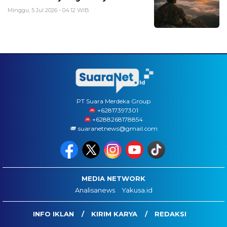
Minggu, 5 Jul 2026 - 04:12 WIB
PT Suara Merdeka Group
‪+62817397301
+6288268178854
suaranetnews@gmail.com
MEDIA NETWORK
Analisanews
Yakusa.id
INFO IKLAN
KIRIM KARYA
REDAKSI