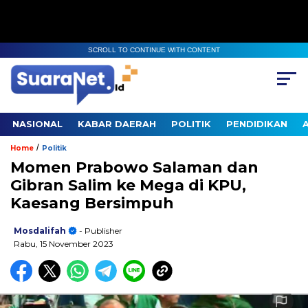
SCROLL TO CONTINUE WITH CONTENT
NASIONAL
KABAR DAERAH
POLITIK
PENDIDIKAN
/
Home
Politik
Momen Prabowo Salaman dan
Gibran Salim ke Mega di KPU,
Kaesang Bersimpuh
Mosdalifah
- Publisher
Rabu, 15 November 2023