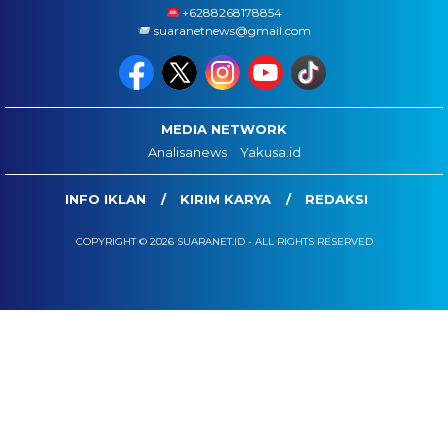
+6288268178854
suaranetnews@gmail.com
MEDIA NETWORK
Analisanews
Yakusa.id
INFO IKLAN
KIRIM KARYA
REDAKSI
COPYRIGHT © 2026 SUARANET.ID - ALL RIGHTS RESERVED