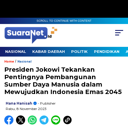
SCROLL TO CONTINUE WITH CONTENT
NASIONAL
KABAR DAERAH
POLITIK
PENDIDIKAN
/
Home
Nasional
Presiden Jokowi Tekankan
Pentingnya Pembangunan
Sumber Daya Manusia dalam
Mewujudkan Indonesia Emas 2045
Hana Hanisah
- Publisher
Rabu, 8 November 2023