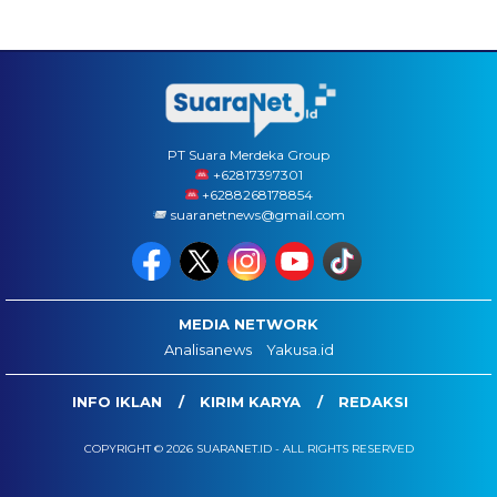
PT Suara Merdeka Group
‪+62817397301
+6288268178854
suaranetnews@gmail.com
MEDIA NETWORK
Analisanews
Yakusa.id
INFO IKLAN
KIRIM KARYA
REDAKSI
COPYRIGHT © 2026 SUARANET.ID - ALL RIGHTS RESERVED