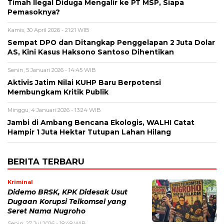
Timah Ilegal Diduga Mengalir ke PT MSP, Siapa
Pemasoknya?
Kamis, 30 April 2026 - 21:21 WIB
Sempat DPO dan Ditangkap Penggelapan 2 Juta Dolar
AS, Kini Kasus Haksono Santoso Dihentikan
Senin, 5 Januari 2026 - 14:45 WIB
Aktivis Jatim Nilai KUHP Baru Berpotensi
Membungkam Kritik Publik
Minggu, 4 Januari 2026 - 13:24 WIB
Jambi di Ambang Bencana Ekologis, WALHI Catat
Hampir 1 Juta Hektar Tutupan Lahan Hilang
BERITA TERBARU
Kriminal
Didemo BRSK, KPK Didesak Usut
Dugaan Korupsi Telkomsel yang
Seret Nama Nugroho
Senin, 27 Jul 2026 - 18:48 WIB