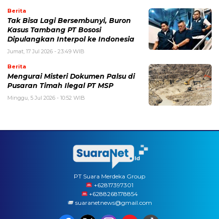
Berita
Tak Bisa Lagi Bersembunyi, Buron
Kasus Tambang PT Bososi
Dipulangkan Interpol ke Indonesia
Jumat, 17 Jul 2026 - 23:49 WIB
Berita
Mengurai Misteri Dokumen Palsu di
Pusaran Timah Ilegal PT MSP
Minggu, 5 Jul 2026 - 10:52 WIB
PT Suara Merdeka Group
‪+62817397301
+6288268178854
suaranetnews@gmail.com