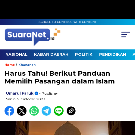
SCROLL TO CONTINUE WITH CONTENT
NASIONAL
KABAR DAERAH
POLITIK
PENDIDIKAN
/
Home
Khazanah
Harus Tahu! Berikut Panduan
Memilih Pasangan dalam Islam
Umarul Faruk
- Publisher
Senin, 9 Oktober 2023