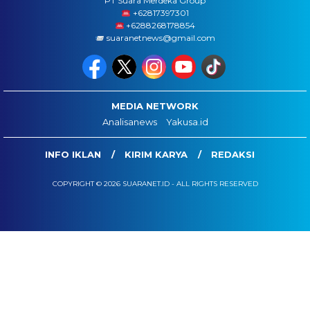
PT Suara Merdeka Group
‪+62817397301
+6288268178854
suaranetnews@gmail.com
MEDIA NETWORK
Analisanews
Yakusa.id
INFO IKLAN
KIRIM KARYA
REDAKSI
COPYRIGHT © 2026 SUARANET.ID - ALL RIGHTS RESERVED