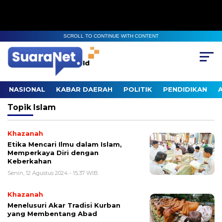
SCROLL TO CONTINUE WITH CONTENT
NASIONAL
KABAR DAERAH
POLITIK
PENDIDIKAN
Topik
Islam
Khazanah
Etika Mencari Ilmu dalam Islam,
Memperkaya Diri dengan
Keberkahan
Senin, 12 Agustus 2024 - 15:37 WIB
Khazanah
Menelusuri Akar Tradisi Kurban
yang Membentang Abad