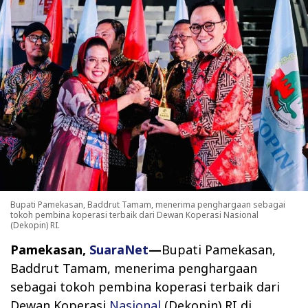
Bupati Pamekasan, Baddrut Tamam, menerima penghargaan sebagai
tokoh pembina koperasi terbaik dari Dewan Koperasi Nasional
(Dekopin) RI.
Pamekasan,
SuaraNet
—
Bupati Pamekasan,
Baddrut Tamam, menerima penghargaan
sebagai tokoh pembina koperasi terbaik dari
Dewan Koperasi
Nasional
(Dekopin) RI di