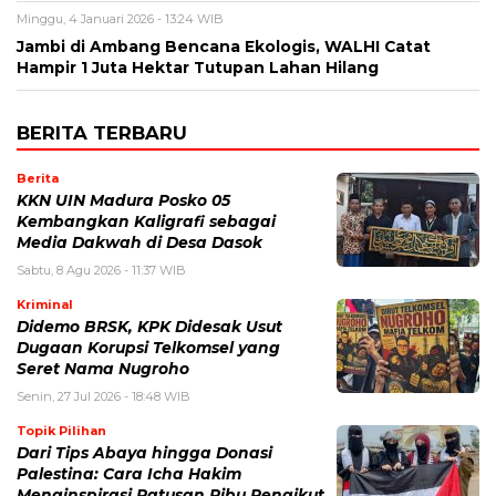
Minggu, 4 Januari 2026 - 13:24 WIB
Jambi di Ambang Bencana Ekologis, WALHI Catat
Hampir 1 Juta Hektar Tutupan Lahan Hilang
BERITA TERBARU
Berita
KKN UIN Madura Posko 05
Kembangkan Kaligrafi sebagai
Media Dakwah di Desa Dasok
Sabtu, 8 Agu 2026 - 11:37 WIB
Kriminal
Didemo BRSK, KPK Didesak Usut
Dugaan Korupsi Telkomsel yang
Seret Nama Nugroho
Senin, 27 Jul 2026 - 18:48 WIB
Topik Pilihan
Dari Tips Abaya hingga Donasi
Palestina: Cara Icha Hakim
Menginspirasi Ratusan Ribu Pengikut