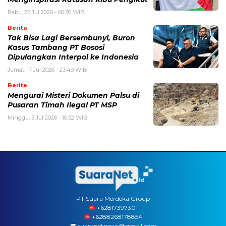
Rabu, 22 Jul 2026 - 06:36 WIB
Berita
Tak Bisa Lagi Bersembunyi, Buron
Kasus Tambang PT Bososi
Dipulangkan Interpol ke Indonesia
Jumat, 17 Jul 2026 - 23:49 WIB
Berita
Mengurai Misteri Dokumen Palsu di
Pusaran Timah Ilegal PT MSP
Minggu, 5 Jul 2026 - 10:52 WIB
PT Suara Merdeka Group
‪+62817397301
+6288268178854
suaranetnews@gmail.com