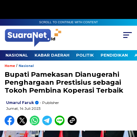
SCROLL TO CONTINUE WITH CONTENT
NASIONAL
KABAR DAERAH
POLITIK
PENDIDIKAN
/
Home
Nasional
Bupati Pamekasan Dianugerahi
Penghargaan Prestisius sebagai
Tokoh Pembina Koperasi Terbaik
Umarul Faruk
- Publisher
Jumat, 14 Juli 2023