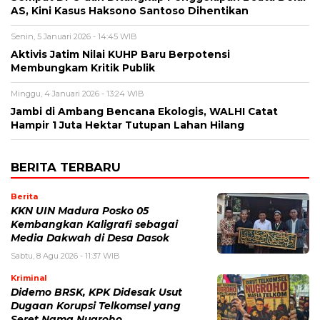
AS, Kini Kasus Haksono Santoso Dihentikan
Senin, 5 Januari 2026 - 14:45 WIB
Aktivis Jatim Nilai KUHP Baru Berpotensi
Membungkam Kritik Publik
Minggu, 4 Januari 2026 - 13:24 WIB
Jambi di Ambang Bencana Ekologis, WALHI Catat
Hampir 1 Juta Hektar Tutupan Lahan Hilang
BERITA TERBARU
Berita
KKN UIN Madura Posko 05
Kembangkan Kaligrafi sebagai
Media Dakwah di Desa Dasok
Sabtu, 8 Agu 2026 - 11:37 WIB
Kriminal
Didemo BRSK, KPK Didesak Usut
Dugaan Korupsi Telkomsel yang
Seret Nama Nugroho