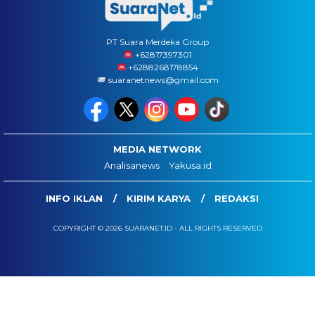
PT Suara Merdeka Group
‪+62817397301
+6288268178854
suaranetnews@gmail.com
MEDIA NETWORK
Analisanews
Yakusa.id
INFO IKLAN
KIRIM KARYA
REDAKSI
COPYRIGHT © 2026 SUARANET.ID - ALL RIGHTS RESERVED