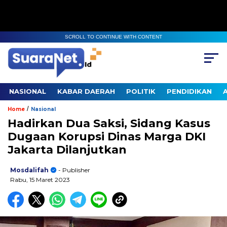
SCROLL TO CONTINUE WITH CONTENT
NASIONAL
KABAR DAERAH
POLITIK
PENDIDIKAN
/
Home
Nasional
Hadirkan Dua Saksi, Sidang Kasus
Dugaan Korupsi Dinas Marga DKI
Jakarta Dilanjutkan
Mosdalifah
- Publisher
Rabu, 15 Maret 2023