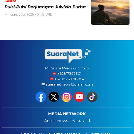
Sastra
Puisi-Puisi Perjuangan Julyivia Purba
Minggu, 5 Jul 2026 - 04:12 WIB
PT Suara Merdeka Group
‪+62817397301
+6288268178854
suaranetnews@gmail.com
MEDIA NETWORK
Analisanews
Yakusa.id