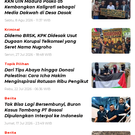
KKN UIN Madura Posko 05
Kembangkan Kaligrafi sebagai
Media Dakwah di Desa Dasok
Sabtu, 8 Agu 2026 - 11:37 WIB
Kriminal
Didemo BRSK, KPK Didesak Usut
Dugaan Korupsi Telkomsel yang
Seret Nama Nugroho
Senin, 27 Jul 2026 - 18:48 WIB
Topik Pilihan
Dari Tips Abaya hingga Donasi
Palestina: Cara Icha Hakim
Menginspirasi Ratusan Ribu Pengikut
Rabu, 22 Jul 2026 - 06:36 WIB
Berita
Tak Bisa Lagi Bersembunyi, Buron
Kasus Tambang PT Bososi
Dipulangkan Interpol ke Indonesia
Jumat, 17 Jul 2026 - 23:49 WIB
Berita