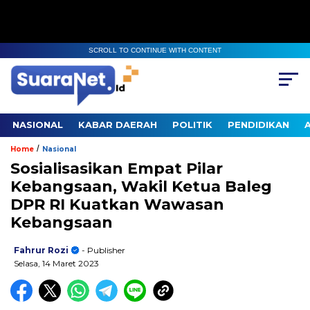
SCROLL TO CONTINUE WITH CONTENT
NASIONAL
KABAR DAERAH
POLITIK
PENDIDIKAN
/
Home
Nasional
Sosialisasikan Empat Pilar
Kebangsaan, Wakil Ketua Baleg
DPR RI Kuatkan Wawasan
Kebangsaan
Fahrur Rozi
- Publisher
Selasa, 14 Maret 2023