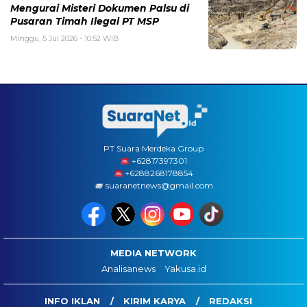
Mengurai Misteri Dokumen Palsu di
Pusaran Timah Ilegal PT MSP
Minggu, 5 Jul 2026 - 10:52 WIB
PT Suara Merdeka Group
‪+62817397301
+6288268178854
suaranetnews@gmail.com
MEDIA NETWORK
Analisanews
Yakusa.id
INFO IKLAN
KIRIM KARYA
REDAKSI