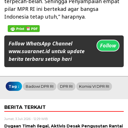
terpecah-belah. Sehingga Penyampaian empat
pilar MPR RI ini bertekad agar bangsa
Indonesia tetap utuh,” harapnya.
Follow WhatsApp Channel
Follow
www.suaranet.id untuk update
berita terbaru setiap hari
Tag :
Badowi DPR RI
DPR RI
Komisi VI DPR RI
BERITA TERKAIT
Jumat, 3 Juli 2026 - 12:29 WIB
Dugaan Timah Ilegal, Aktivis Desak Pengusutan Rantai