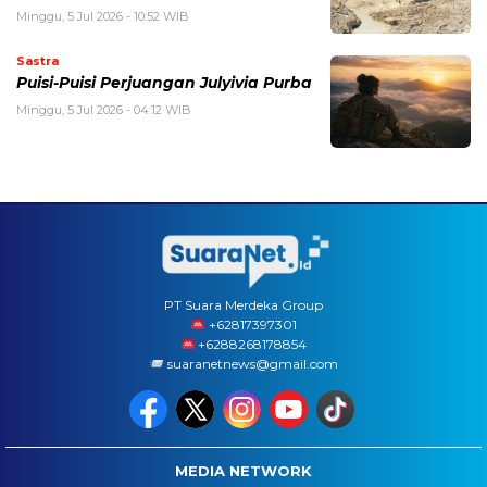
Minggu, 5 Jul 2026 - 10:52 WIB
Sastra
Puisi-Puisi Perjuangan Julyivia Purba
Minggu, 5 Jul 2026 - 04:12 WIB
PT Suara Merdeka Group
‪+62817397301
+6288268178854
suaranetnews@gmail.com
MEDIA NETWORK