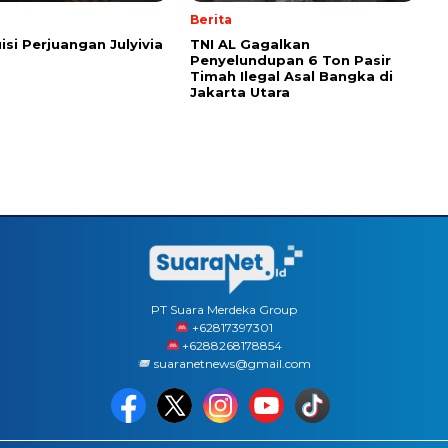
Berita
isi Perjuangan Julyivia
TNI AL Gagalkan
Penyelundupan 6 Ton Pasir
Timah Ilegal Asal Bangka di
Jakarta Utara
PT Suara Merdeka Group
‪+62817397301
+6288268178854
suaranetnews@gmail.com