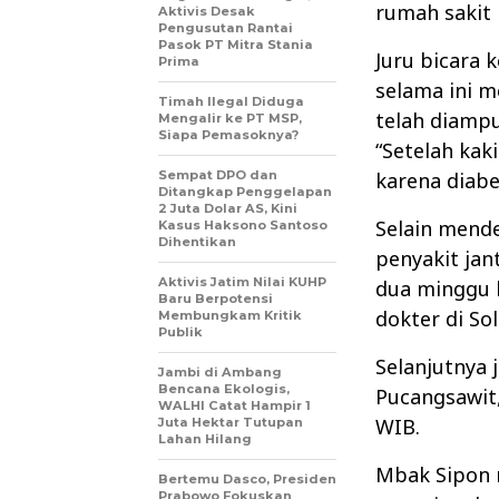
rumah sakit 
Aktivis Desak
Pengusutan Rantai
Pasok PT Mitra Stania
Juru bicara 
Prima
selama ini m
Timah Ilegal Diduga
telah diampu
Mengalir ke PT MSP,
Siapa Pemasoknya?
“Setelah kak
Sempat DPO dan
karena diabe
Ditangkap Penggelapan
2 Juta Dolar AS, Kini
Selain mende
Kasus Haksono Santoso
Dihentikan
penyakit jan
Aktivis Jatim Nilai KUHP
dua minggu l
Baru Berpotensi
dokter di Sol
Membungkam Kritik
Publik
Selanjutnya
Jambi di Ambang
Bencana Ekologis,
Pucangsawit,
WALHI Catat Hampir 1
WIB.
Juta Hektar Tutupan
Lahan Hilang
Mbak Sipon 
Bertemu Dasco, Presiden
Prabowo Fokuskan