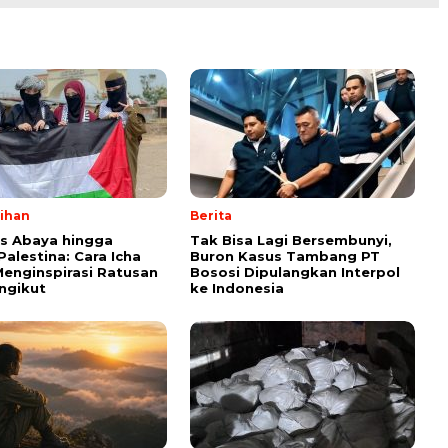
lihan
Berita
ps Abaya hingga
Tak Bisa Lagi Bersembunyi,
Palestina: Cara Icha
Buron Kasus Tambang PT
enginspirasi Ratusan
Bososi Dipulangkan Interpol
ngikut
ke Indonesia