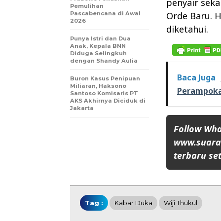
penyair seka
Pemulihan
Pascabencana di Awal
Orde Baru. H
2026
diketahui.
Punya Istri dan Dua
Anak, Kepala BNN
Diduga Selingkuh
dengan Shandy Aulia
Baca Juga
Buron Kasus Penipuan
Miliaran, Haksono
Perampoka
Santoso Komisaris PT
AKS Akhirnya Diciduk di
Jakarta
Follow Wh
www.suaran
terbaru set
Tag :
Kabar Duka
Wiji Thukul