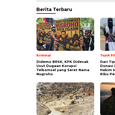
Berita Terbaru
Kriminal
Topik Pi
Didemo BRSK, KPK Didesak
Dari Ti
Usut Dugaan Korupsi
Donasi 
Telkomsel yang Seret Nama
Hakim M
Nugroho
Ribu Pe