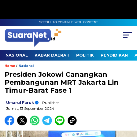
SCROLL TO CONTINUE WITH CONTENT
NASIONAL
KABAR DAERAH
POLITIK
PENDIDIKAN
/
Home
Nasional
Presiden Jokowi Canangkan
Pembangunan MRT Jakarta Lin
Timur-Barat Fase 1
Umarul Faruk
- Publisher
Jumat, 13 September 2024