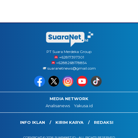
PT Suara Merdeka Group
‪+62817397301
+6288268178854
suaranetnews@gmail.com
MEDIA NETWORK
Analisanews
Yakusa.id
INFO IKLAN
KIRIM KARYA
REDAKSI
COPYRIGHT © 2026 SUARANET.ID - ALL RIGHTS RESERVED