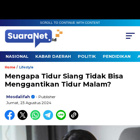
SCROLL TO CONTINUE WITH CONTENT
NASIONAL
KABAR DAERAH
POLITIK
PENDIDIKAN
/
Home
Lifestyle
Mengapa Tidur Siang Tidak Bisa
Menggantikan Tidur Malam?
Mosdalifah
- Publisher
Jumat, 23 Agustus 2024