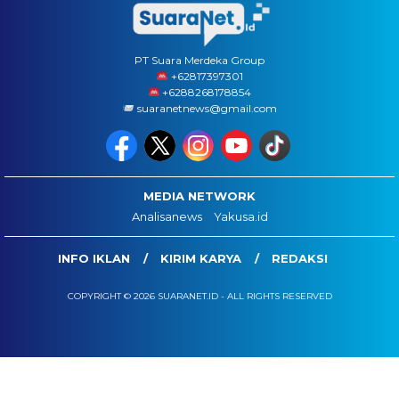
PT Suara Merdeka Group
‪+62817397301
+6288268178854
suaranetnews@gmail.com
MEDIA NETWORK
Analisanews
Yakusa.id
INFO IKLAN
KIRIM KARYA
REDAKSI
COPYRIGHT © 2026 SUARANET.ID - ALL RIGHTS RESERVED