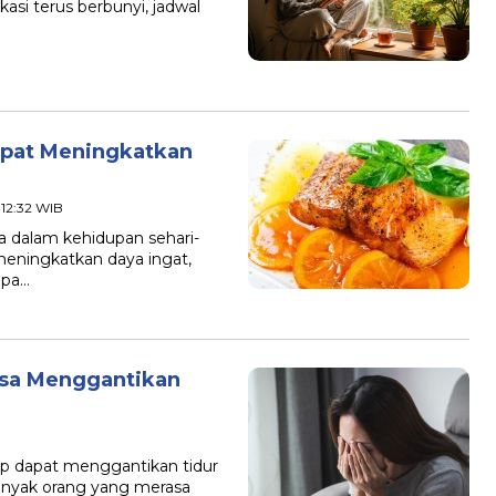
kasi terus berbunyi, jadwal
apat Meningkatkan
 12:32 WIB
a dalam kehidupan sehari-
meningkatkan daya ingat,
apa…
isa Menggantikan
ap dapat menggantikan tidur
Banyak orang yang merasa