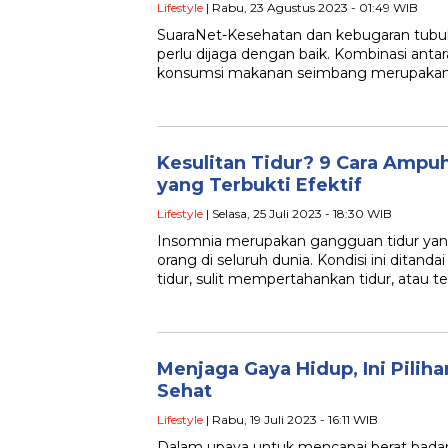
Lifestyle
| Rabu, 23 Agustus 2023 - 01:49 WIB
SuaraNet-Kesehatan dan kebugaran tubuh
perlu dijaga dengan baik. Kombinasi antar
konsumsi makanan seimbang merupakan
Kesulitan Tidur? 9 Cara Ampu
yang Terbukti Efektif
Lifestyle
| Selasa, 25 Juli 2023 - 18:30 WIB
Insomnia merupakan gangguan tidur yan
orang di seluruh dunia. Kondisi ini ditand
tidur, sulit mempertahankan tidur, atau 
Menjaga Gaya Hidup, Ini Pilih
Sehat
Lifestyle
| Rabu, 19 Juli 2023 - 16:11 WIB
Dalam upaya untuk mencapai berat bada