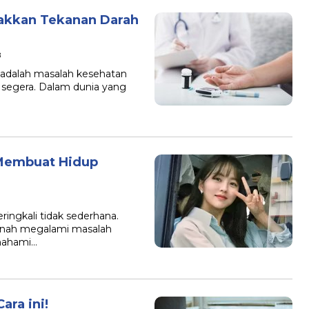
nakkan Tekanan Darah
B
i adalah masalah kesehatan
segera. Dalam dunia yang
 Membuat Hidup
ringkali tidak sederhana.
ernah megalami masalah
emahami…
ara ini!