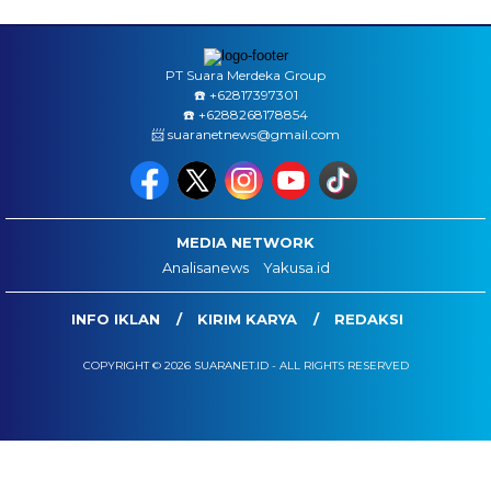
PT Suara Merdeka Group
☎️ ‪+62817397301
☎️ +6288268178854
📨 suaranetnews@gmail.com
MEDIA NETWORK
Analisanews
Yakusa.id
INFO IKLAN
KIRIM KARYA
REDAKSI
COPYRIGHT © 2026 SUARANET.ID - ALL RIGHTS RESERVED