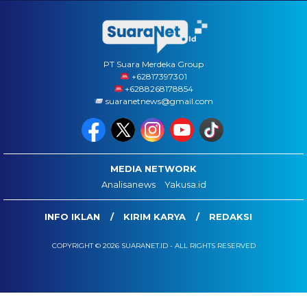
PT Suara Merdeka Group
‪+62817397301
+6288268178854
suaranetnews@gmail.com
MEDIA NETWORK
Analisanews
Yakusa.id
INFO IKLAN
KIRIM KARYA
REDAKSI
COPYRIGHT © 2026 SUARANET.ID - ALL RIGHTS RESERVED