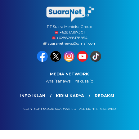
PT Suara Merdeka Group
‪+62817397301
+6288268178854
suaranetnews@gmail.com
MEDIA NETWORK
Analisanews
Yakusa.id
INFO IKLAN
KIRIM KARYA
REDAKSI
COPYRIGHT © 2026 SUARANET.ID - ALL RIGHTS RESERVED