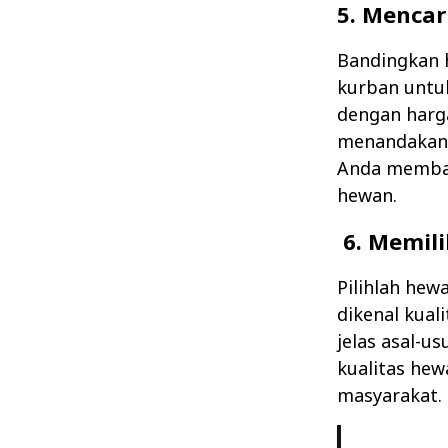
5. Mencar
Bandingkan 
kurban untuk
dengan harga
menandakan 
Anda membay
hewan.
6. Memili
Pilihlah hew
dikenal kual
jelas asal-u
kualitas hew
masyarakat.