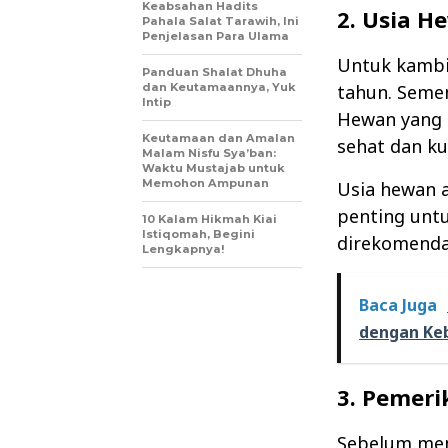
Keabsahan Hadits
2. Usia H
Pahala Salat Tarawih, Ini
Penjelasan Para Ulama
Untuk kambi
Panduan Shalat Dhuha
dan Keutamaannya, Yuk
tahun. Semen
Intip
Hewan yang l
Keutamaan dan Amalan
sehat dan ku
Malam Nisfu Sya’ban:
Waktu Mustajab untuk
Memohon Ampunan
Usia hewan 
penting unt
10 Kalam Hikmah Kiai
Istiqomah, Begini
direkomenda
Lengkapnya!
Baca Juga
dengan Ke
3. Pemer
Sebelum mem