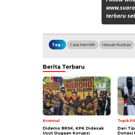
www.suaran
terbaru set
Tag :
Cara Memilih
Hewan Kurban
Berita Terbaru
Kriminal
Topik Pi
Didemo BRSK, KPK Didesak
Dari Ti
Usut Dugaan Korupsi
Donasi 