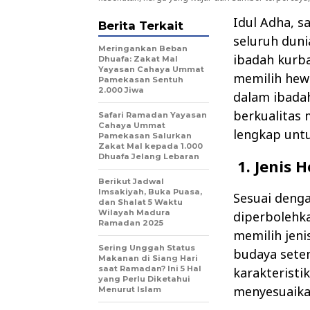
Idul Adha, s
Berita Terkait
seluruh dun
Meringankan Beban
ibadah kurba
Dhuafa: Zakat Mal
Yayasan Cahaya Ummat
memilih hewa
Pamekasan Sentuh
2.000 Jiwa
dalam ibada
berkualitas 
Safari Ramadan Yayasan
Cahaya Ummat
lengkap unt
Pamekasan Salurkan
Zakat Mal kepada 1.000
Dhuafa Jelang Lebaran
1. Jenis 
Berikut Jadwal
Imsakiyah, Buka Puasa,
Sesuai deng
dan Shalat 5 Waktu
Wilayah Madura
diperbolehka
Ramadan 2025
memilih jeni
Sering Unggah Status
budaya setem
Makanan di Siang Hari
saat Ramadan? Ini 5 Hal
karakteristi
yang Perlu Diketahui
menyesuaika
Menurut Islam