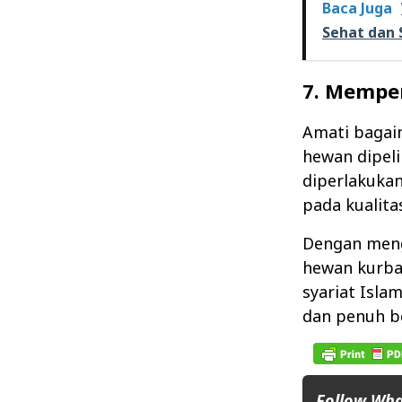
Baca Juga
Sehat dan 
7. Mempe
Amati bagai
hewan dipeli
diperlakuka
pada kualita
Dengan mengi
hewan kurba
syariat Isla
dan penuh be
Follow Wh