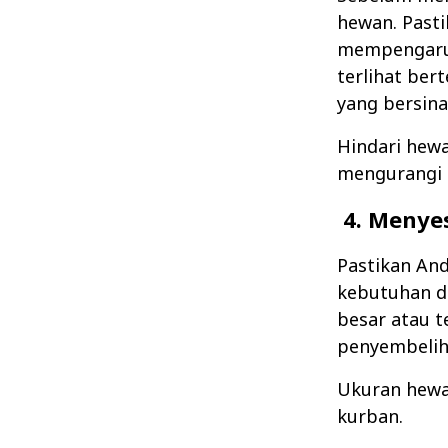
hewan. Pasti
mempengaruh
terlihat ber
yang bersina
Hindari hewa
mengurangi k
4. Menye
Pastikan An
kebutuhan d
besar atau t
penyembelih
Ukuran hewa
kurban.