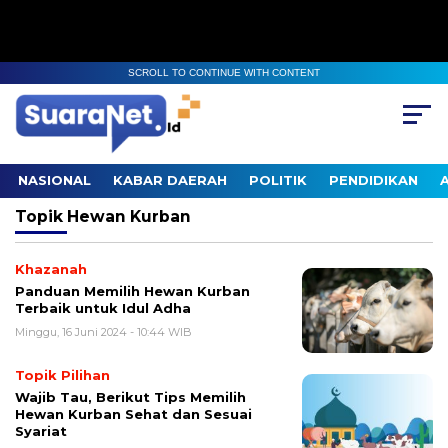
SCROLL TO CONTINUE WITH CONTENT
NASIONAL
KABAR DAERAH
POLITIK
PENDIDIKAN
Topik
Hewan Kurban
Khazanah
Panduan Memilih Hewan Kurban
Terbaik untuk Idul Adha
Minggu, 16 Juni 2024 - 10:44 WIB
Topik Pilihan
Wajib Tau, Berikut Tips Memilih
Hewan Kurban Sehat dan Sesuai
Syariat