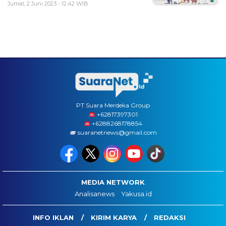
Jumat, 2 Juni 2023 - 12:42 WIB
PT Suara Merdeka Group
‪+62817397301
+6288268178854
suaranetnews@gmail.com
MEDIA NETWORK
Analisanews
Yakusa.id
INFO IKLAN
KIRIM KARYA
REDAKSI