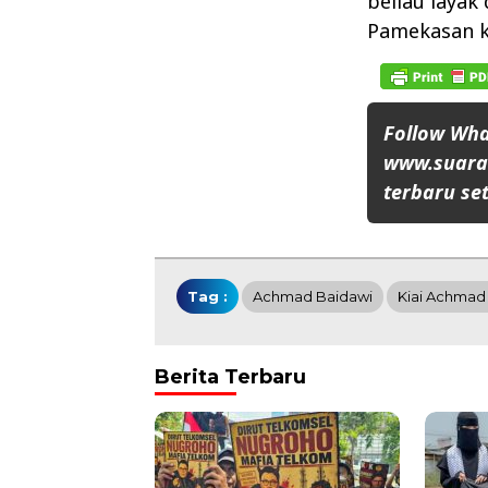
beliau layak
Pamekasan k
Follow Wh
www.suaran
terbaru set
Tag :
Achmad Baidawi
Kiai Achmad 
Berita Terbaru