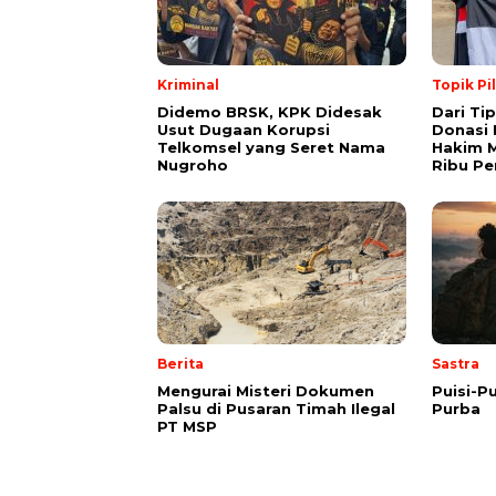
Kriminal
Topik Pi
Didemo BRSK, KPK Didesak
Dari Ti
Usut Dugaan Korupsi
Donasi 
Telkomsel yang Seret Nama
Hakim M
Nugroho
Ribu Pe
Berita
Sastra
Mengurai Misteri Dokumen
Puisi-Pu
Palsu di Pusaran Timah Ilegal
Purba
PT MSP