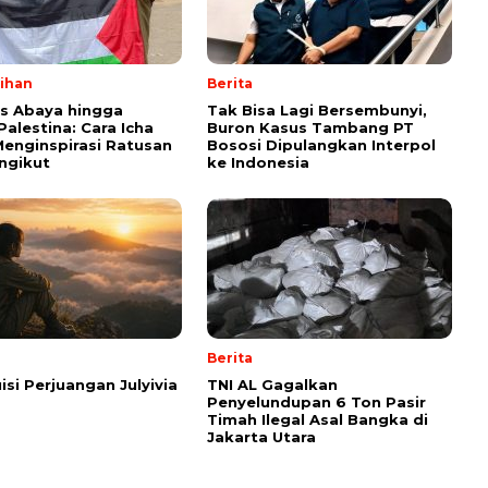
lihan
Berita
ps Abaya hingga
Tak Bisa Lagi Bersembunyi,
Palestina: Cara Icha
Buron Kasus Tambang PT
enginspirasi Ratusan
Bososi Dipulangkan Interpol
ngikut
ke Indonesia
Berita
isi Perjuangan Julyivia
TNI AL Gagalkan
Penyelundupan 6 Ton Pasir
Timah Ilegal Asal Bangka di
Jakarta Utara