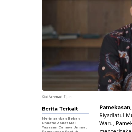
Kiai Achmad Tijani
Pamekasan,
Berita Terkait
Riyadlatul M
Meringankan Beban
Waru, Pameka
Dhuafa: Zakat Mal
Yayasan Cahaya Ummat
menceritaka
Pamekasan Sentuh