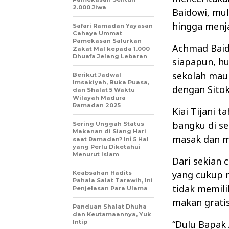
2.000 Jiwa
Baidowi, mul
hingga menjad
Safari Ramadan Yayasan
Cahaya Ummat
Pamekasan Salurkan
Achmad Baid
Zakat Mal kepada 1.000
Dhuafa Jelang Lebaran
siapapun, hu
sekolah maup
Berikut Jadwal
Imsakiyah, Buka Puasa,
dengan Sitok
dan Shalat 5 Waktu
Wilayah Madura
Ramadan 2025
Kiai Tijani 
bangku di se
Sering Unggah Status
Makanan di Siang Hari
masak dan m
saat Ramadan? Ini 5 Hal
yang Perlu Diketahui
Menurut Islam
Dari sekian 
yang cukup 
Keabsahan Hadits
Pahala Salat Tarawih, Ini
tidak memili
Penjelasan Para Ulama
makan gratis
Panduan Shalat Dhuha
dan Keutamaannya, Yuk
Intip
“Dulu Bapak 