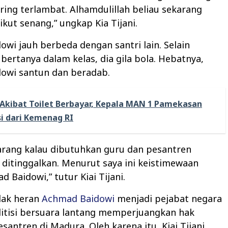
ering terlambat. Alhamdulillah beliau sekarang
ikut senang,” ungkap Kia Tijani.
wi jauh berbeda dengan santri lain. Selain
 bertanya dalam kelas, dia gila bola. Hebatnya,
owi santun dan beradab.
Akibat Toilet Berbayar, Kepala MAN 1 Pamekasan
i dari Kemenag RI
arang kalau dibutuhkan guru dan pesantren
in ditinggalkan. Menurut saya ini keistimewaan
 Baidowi,” tutur Kiai Tijani.
idak heran
Achmad Baidowi
menjadi pejabat negara
litisi bersuara lantang memperjuangkan hak
santren di Madura. Oleh karena itu, Kiai Tijani