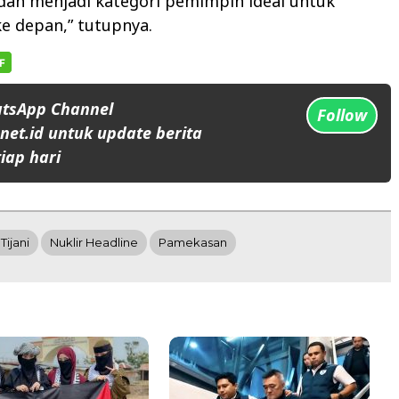
 dan menjadi kategori pemimpin ideal untuk
e depan,” tutupnya.
atsApp Channel
Follow
et.id untuk update berita
iap hari
Tijani
Nuklir Headline
Pamekasan