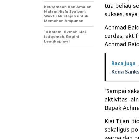
tua beliau s
Keutamaan dan Amalan
Malam Nisfu Sya’ban:
sukses, saya 
Waktu Mustajab untuk
Memohon Ampunan
Achmad Baido
10 Kalam Hikmah Kiai
cerdas, aktif
Istiqomah, Begini
Lengkapnya!
Achmad Baid
Baca Juga
Kena Sanks
“Sampai sek
aktivitas la
Bapak Achmad
Kiai Tijani t
sekaligus po
warga dan pe