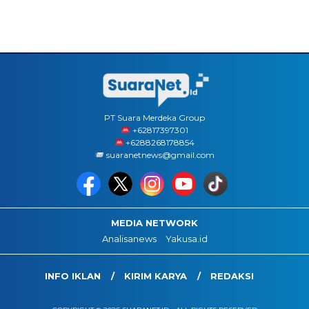
PT Suara Merdeka Group
‪+62817397301
+6288268178854
suaranetnews@gmail.com
MEDIA NETWORK
Analisanews
Yakusa.id
INFO IKLAN
KIRIM KARYA
REDAKSI