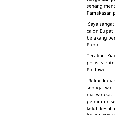
senang mend
Pamekasan pa
“Saya sangat
calon Bupati,
belakang pe
Bupati,”
Terakhir, Ki
posisi strat
Baidowi.
“Beliau kuli
sebagai wart
masyarakat, 
pemimpin se
keluh kesah 