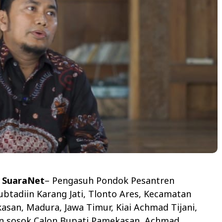
 SuaraNet
– Pengasuh Pondok Pesantren
ubtadiin Karang Jati, Tlonto Ares, Kecamatan
san, Madura, Jawa Timur, Kiai Achmad Tijani,
n sosok Calon Bupati Pamekasan, Achmad