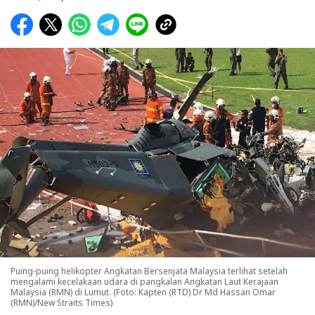
Puing-puing helikopter Angkatan Bersenjata Malaysia terlihat setelah
mengalami kecelakaan udara di pangkalan Angkatan Laut Kerajaan
Malaysia (RMN) di Lumut. (Foto: Kapten (RTD) Dr Md Hassan Omar
(RMN)/New Straits Times)