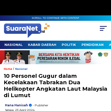
SCROLL TO CONTINUE WITH CONTENT
NASIONAL
KABAR DAERAH
POLITIK
PENDIDIKAN
/
Home
Nasional
10 Personel Gugur dalam
Kecelakaan Tabrakan Dua
Helikopter Angkatan Laut Malaysia
di Lumut
Hana Hanisah
- Publisher
Selasa, 23 April 2024