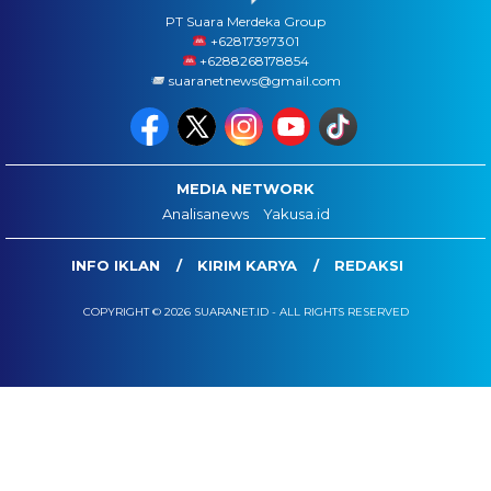
PT Suara Merdeka Group
‪+62817397301
+6288268178854
suaranetnews@gmail.com
MEDIA NETWORK
Analisanews
Yakusa.id
INFO IKLAN
KIRIM KARYA
REDAKSI
COPYRIGHT © 2026 SUARANET.ID - ALL RIGHTS RESERVED