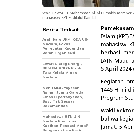
Wakil Rektor III, Mohammad Ali Al-Humaidy memberi
mahasiswi KPI, Fadilatul Kamilah.
Pamekasam,
Berita Terkait
Islam (KPI) 
Arah Baru UKM IQDA UIN
mahasiswi KP
Madura, Fokus
Penguatan Kader dan
berhasil mer
Peran Organisasi
IAIN Madura
Lewat Dialog Energi,
5 April 2024
BEM FIA UNIRA Kritik
Tata Kelola Migas
Madura
Kegiatan lo
Menu MBG Yayasan
1445 H ini d
Rumah Juang Garuda
Program Stud
Emas Dipertanyakan,
Susu Tak Sesuai
Rekomendasi
Wakil Rekto
Mahasiswa HTN UIN
bahwa kegiat
Madura Komitmen
Jumat, 5 Apri
Kuatkan ‘Fondasi Moral’
Bangsa di Usia Ke-4