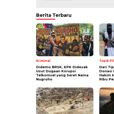
Berita Terbaru
Kriminal
Topik Pi
Didemo BRSK, KPK Didesak
Dari Ti
Usut Dugaan Korupsi
Donasi 
Telkomsel yang Seret Nama
Hakim M
Nugroho
Ribu Pe