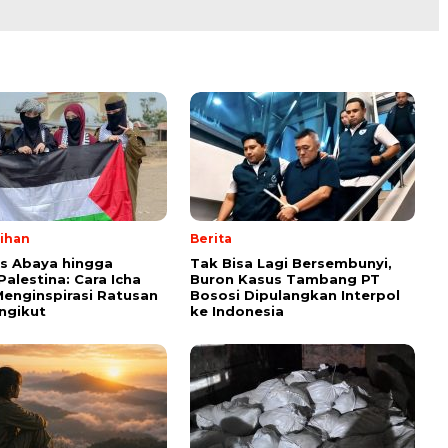
lihan
Berita
ps Abaya hingga
Tak Bisa Lagi Bersembunyi,
Palestina: Cara Icha
Buron Kasus Tambang PT
enginspirasi Ratusan
Bososi Dipulangkan Interpol
ngikut
ke Indonesia