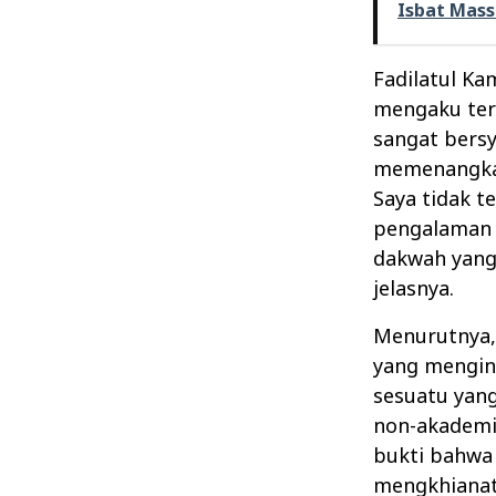
Isbat Mass
Fadilatul Ka
mengaku ter
sangat bers
memenangkan
Saya tidak t
pengalaman 
dakwah yang
jelasnya.
Menurutnya,
yang mengins
sesuatu yang
non-akademi
bukti bahwa
mengkhianati