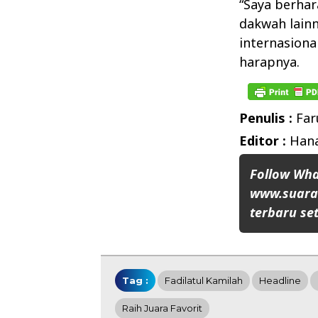
“Saya berhar
dakwah lainn
internasional
harapnya.
Penulis :
Far
Editor :
Han
Follow Wh
www.suaran
terbaru set
Tag :
Fadilatul Kamilah
Headline
Raih Juara Favorit