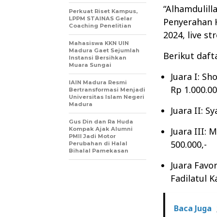
“Alhamdulill
Perkuat Riset Kampus,
LPPM STAINAS Gelar
Penyerahan 
Coaching Penelitian
2024, live s
Mahasiswa KKN UIN
Madura Gaet Sejumlah
Berikut daf
Instansi Bersihkan
Muara Sungai
Juara I: S
IAIN Madura Resmi
Rp 1.000.00
Bertransformasi Menjadi
Universitas Islam Negeri
Madura
Juara II: S
Gus Din dan Ra Huda
Kompak Ajak Alumni
Juara III:
PMII Jadi Motor
500.000,-
Perubahan di Halal
Bihalal Pamekasan
Juara Favo
Fadilatul 
Baca Juga