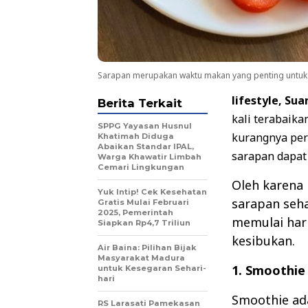
Sarapan merupakan waktu makan yang penting untuk 
lifestyle, Su
Berita Terkait
kali terabaika
SPPG Yayasan Husnul
kurangnya pe
Khatimah Diduga
Abaikan Standar IPAL,
sarapan dapat 
Warga Khawatir Limbah
Cemari Lingkungan
Oleh karena 
Yuk Intip! Cek Kesehatan
sarapan seh
Gratis Mulai Februari
2025, Pemerintah
memulai har
Siapkan Rp4,7 Triliun
kesibukan.
Air Baina: Pilihan Bijak
Masyarakat Madura
1. Smoothie
untuk Kesegaran Sehari-
hari
Smoothie ada
RS Larasati Pamekasan