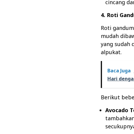
cincang da
4. Roti Gan
Roti gandum
mudah dibaw
yang sudah d
alpukat.
Baca Juga
Hari denga
Berikut beb
Avocado T
tambahkan 
secukupny