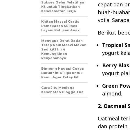
Sukses Gelar Pelatihan
cepat dan p
K3 untuk Tingkatkan
buah-buahan,
Keselamatan Kerja
voila! Sarapa
Khitan Massal Gratis
Pamekasan Sukses
Layani Ratusan Anak
Berikut bebe
Mengapa Berat Badan
Tropical S
Tetap Naik Meski Makan
Sedikit? Ini 4
yogurt kel
Kemungkinan
Penyebabnya
Berry Blas
Bingung Hadapi Cuaca
yogurt plai
Buruk? ini 5 Tips untuk
Kamu Agar Tetap Fit
Green Pow
Cara Jitu Menjaga
Kesehatan Hingga Tua
almond.
2. Oatmeal
Oatmeal ter
dan protein