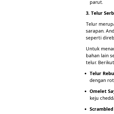
parut.
3. Telur Se
Telur merup
sarapan. And
seperti dire
Untuk menam
bahan lain s
telur. Berik
Telur Rebu
dengan rot
Omelet Sa
keju chedda
Scrambled