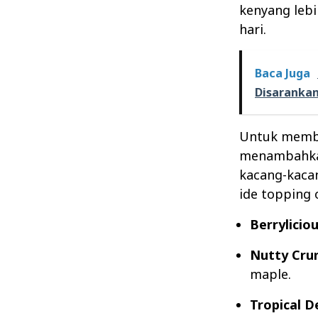
kenyang lebi
hari.
Baca Juga
Disaranka
Untuk membu
menambahkan
kacang-kaca
ide topping 
Berryliciou
Nutty Cru
maple.
Tropical De