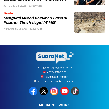
Jumat, 17 Jul 2026 - 23:49 WIB
Berita
Mengurai Misteri Dokumen Palsu di
Pusaran Timah Ilegal PT MSP
Minggu, 5 Jul 2026 - 10:52 WIB
PT Suara Merdeka Group
‪+62817397301
+6288268178854
suaranetnews@gmail.com
MEDIA NETWORK