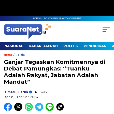
SCROLL TO CONTINUE WITH CONTENT
NASIONAL
KABAR DAERAH
POLITIK
PENDIDIKAN
/
Home
Politik
Ganjar Tegaskan Komitmennya di
Debat Pamungkas: “Tuanku
Adalah Rakyat, Jabatan Adalah
Mandat”
Umarul Faruk
- Publisher
Senin, 5 Februari 2024