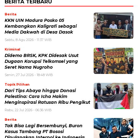
BERITA TERBARU
Berita
KKN UIN Madura Posko 05
Kembangkan Kaligrafi sebagai
Media Dakwah di Desa Dasok
Sabtu, 8 Agu 2026 - 11:37 WIB
Kriminal
Didemo BRSK, KPK Didesak Usut
Dugaan Korupsi Telkomsel yang
Seret Nama Nugroho
Senin, 27 Jul 2026 - 18:48 WIB
Topik Pilihan
Dari Tips Abaya hingga Donasi
Palestina: Cara Icha Hakim
Menginspirasi Ratusan Ribu Pengikut
Rabu, 22 Jul 2026 - 06:36 WIB
Berita
Tak Bisa Lagi Bersembunyi, Buron
Kasus Tambang PT Bososi
Dipulangkan Interpol ke Indonesia