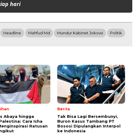
iap hari
Headline
Mahfud Md
Mundur Kabinet Jokowi
Politik
lihan
Berita
ps Abaya hingga
Tak Bisa Lagi Bersembunyi,
Palestina: Cara Icha
Buron Kasus Tambang PT
enginspirasi Ratusan
Bososi Dipulangkan Interpol
ngikut
ke Indonesia