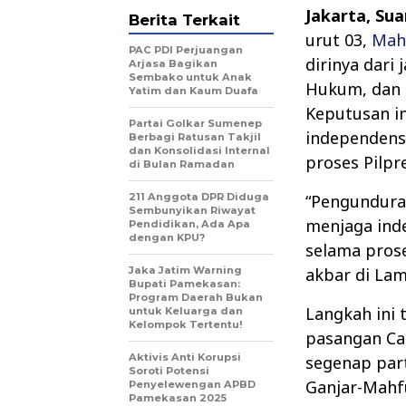
Jakarta, Su
Berita Terkait
urut 03,
Mah
PAC PDI Perjuangan
dirinya dari
Arjasa Bagikan
Sembako untuk Anak
Hukum, dan 
Yatim dan Kaum Duafa
Keputusan i
Partai Golkar Sumenep
independens
Berbagi Ratusan Takjil
dan Konsolidasi Internal
proses Pilpr
di Bulan Ramadan
211 Anggota DPR Diduga
“Pengundura
Sembunyikan Riwayat
menjaga inde
Pendidikan, Ada Apa
dengan KPU?
selama prose
Jaka Jatim Warning
akbar di La
Bupati Pamekasan:
Program Daerah Bukan
Langkah ini 
untuk Keluarga dan
Kelompok Tertentu!
pasangan Ca
Aktivis Anti Korupsi
segenap part
Soroti Potensi
Ganjar-Mahf
Penyelewengan APBD
Pamekasan 2025