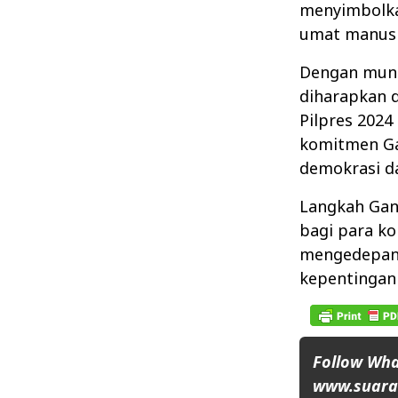
menyimbolka
umat manusia
Dengan mund
diharapkan d
Pilpres 2024 
komitmen Ga
demokrasi da
Langkah Gan
bagi para ko
mengedepank
kepentingan 
Follow Wh
www.suaran