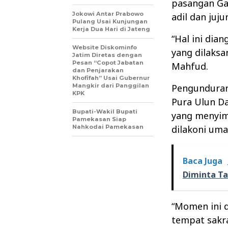
pasangan Ga
Jokowi Antar Prabowo
adil dan jujur
Pulang Usai Kunjungan
Kerja Dua Hari di Jateng
“Hal ini di
Website Diskominfo
yang dilaksa
Jatim Diretas dengan
Pesan “Copot Jabatan
Mahfud.
dan Penjarakan
Khofifah” Usai Gubernur
Mangkir dari Panggilan
Pengunduran 
KPK
Pura Ulun D
Bupati-Wakil Bupati
yang menyim
Pamekasan Siap
Nahkodai Pamekasan
dilakoni uma
Baca Juga
Diminta Ta
“Momen ini 
tempat sakr