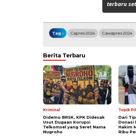
terbaru set
Tag :
Capres 2024
Cawapres 2024
Berita Terbaru
Kriminal
Topik Pi
Didemo BRSK, KPK Didesak
Dari Ti
Usut Dugaan Korupsi
Donasi 
Telkomsel yang Seret Nama
Hakim M
Nugroho
Ribu Pe