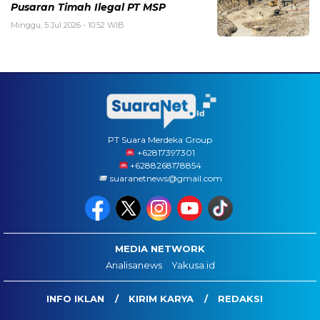
Pusaran Timah Ilegal PT MSP
Minggu, 5 Jul 2026 - 10:52 WIB
PT Suara Merdeka Group
‪+62817397301
+6288268178854
suaranetnews@gmail.com
MEDIA NETWORK
Analisanews
Yakusa.id
INFO IKLAN
KIRIM KARYA
REDAKSI