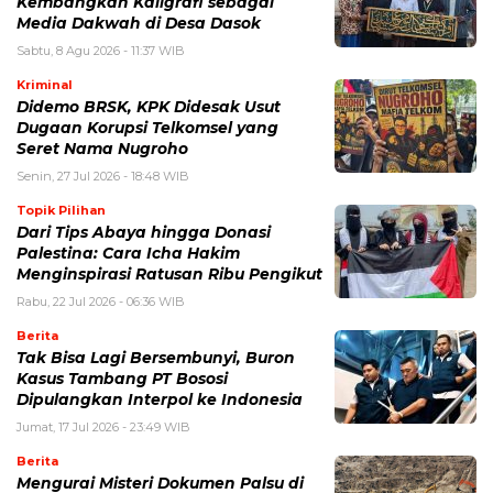
Kembangkan Kaligrafi sebagai
Media Dakwah di Desa Dasok
Sabtu, 8 Agu 2026 - 11:37 WIB
Kriminal
Didemo BRSK, KPK Didesak Usut
Dugaan Korupsi Telkomsel yang
Seret Nama Nugroho
Senin, 27 Jul 2026 - 18:48 WIB
Topik Pilihan
Dari Tips Abaya hingga Donasi
Palestina: Cara Icha Hakim
Menginspirasi Ratusan Ribu Pengikut
Rabu, 22 Jul 2026 - 06:36 WIB
Berita
Tak Bisa Lagi Bersembunyi, Buron
Kasus Tambang PT Bososi
Dipulangkan Interpol ke Indonesia
Jumat, 17 Jul 2026 - 23:49 WIB
Berita
Mengurai Misteri Dokumen Palsu di