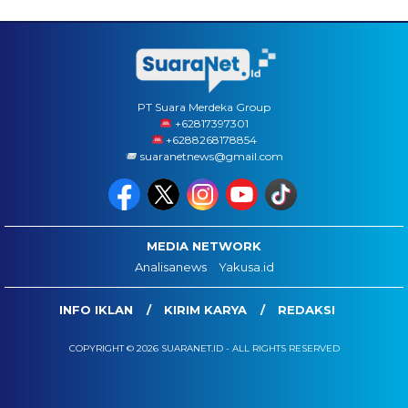
PT Suara Merdeka Group
‪+62817397301
+6288268178854
suaranetnews@gmail.com
MEDIA NETWORK
Analisanews
Yakusa.id
INFO IKLAN
KIRIM KARYA
REDAKSI
COPYRIGHT © 2026 SUARANET.ID - ALL RIGHTS RESERVED