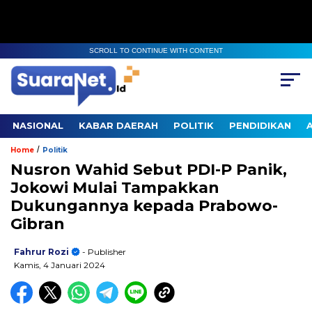
SCROLL TO CONTINUE WITH CONTENT
NASIONAL
KABAR DAERAH
POLITIK
PENDIDIKAN
/
Home
Politik
Nusron Wahid Sebut PDI-P Panik,
Jokowi Mulai Tampakkan
Dukungannya kepada Prabowo-
Gibran
Fahrur Rozi
- Publisher
Kamis, 4 Januari 2024