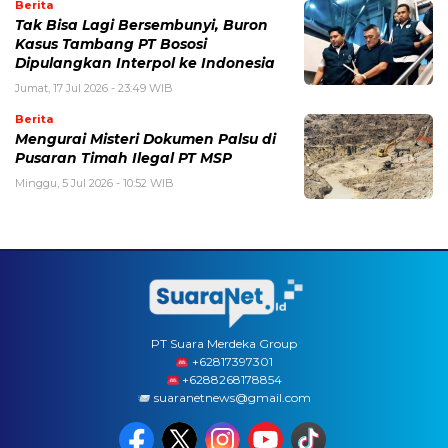
Berita
Tak Bisa Lagi Bersembunyi, Buron
Kasus Tambang PT Bososi
Dipulangkan Interpol ke Indonesia
Jumat, 17 Jul 2026 - 23:49 WIB
Berita
Mengurai Misteri Dokumen Palsu di
Pusaran Timah Ilegal PT MSP
Minggu, 5 Jul 2026 - 10:52 WIB
PT Suara Merdeka Group
‪+62817397301
+6288268178854
suaranetnews@gmail.com