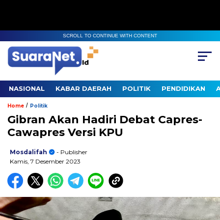
SCROLL TO CONTINUE WITH CONTENT
NASIONAL
KABAR DAERAH
POLITIK
PENDIDIKAN
/
Home
Politik
Gibran Akan Hadiri Debat Capres-
Cawapres Versi KPU
Mosdalifah
- Publisher
Kamis, 7 Desember 2023