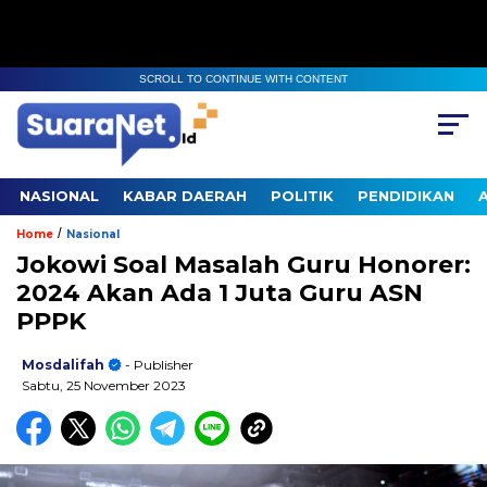
SCROLL TO CONTINUE WITH CONTENT
NASIONAL
KABAR DAERAH
POLITIK
PENDIDIKAN
/
Home
Nasional
Jokowi Soal Masalah Guru Honorer:
2024 Akan Ada 1 Juta Guru ASN
PPPK
Mosdalifah
- Publisher
Sabtu, 25 November 2023