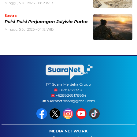
Minggu, 5 Jul 2026 - 10:52 WIB
Sastra
Puisi-Puisi Perjuangan Julyivia Purba
Minggu, 5 Jul 2026 - 04:12 WIB
PT Suara Merdeka Group
‪+62817397301
+6288268178854
suaranetnews@gmail.com
MEDIA NETWORK