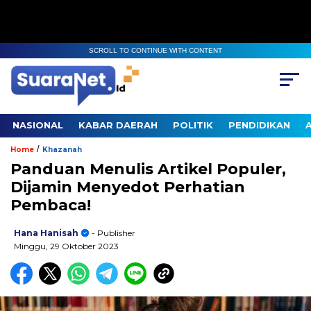
SCROLL TO CONTINUE WITH CONTENT
NASIONAL
KABAR DAERAH
POLITIK
PENDIDIKAN
/
Home
Khazanah
Panduan Menulis Artikel Populer,
Dijamin Menyedot Perhatian
Pembaca!
Hana Hanisah
- Publisher
Minggu, 29 Oktober 2023