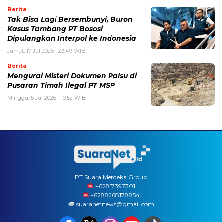
Berita
Tak Bisa Lagi Bersembunyi, Buron
Kasus Tambang PT Bososi
Dipulangkan Interpol ke Indonesia
Jumat, 17 Jul 2026 - 23:49 WIB
Berita
Mengurai Misteri Dokumen Palsu di
Pusaran Timah Ilegal PT MSP
Minggu, 5 Jul 2026 - 10:52 WIB
PT Suara Merdeka Group
‪+62817397301
+6288268178854
suaranetnews@gmail.com