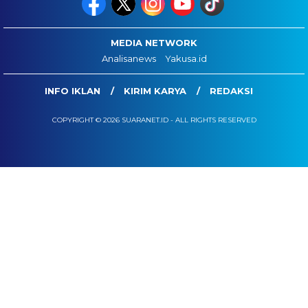
MEDIA NETWORK
Analisanews
Yakusa.id
INFO IKLAN
KIRIM KARYA
REDAKSI
COPYRIGHT © 2026 SUARANET.ID - ALL RIGHTS RESERVED