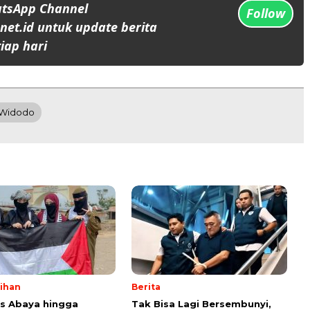
atsApp Channel
Follow
et.id untuk update berita
iap hari
 Widodo
lihan
Berita
ps Abaya hingga
Tak Bisa Lagi Bersembunyi,