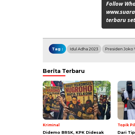
Follow Wh
www.suaran
terbaru set
Tag :
Idul Adha 2023
Presiden Joko
Berita Terbaru
Kriminal
Topik Pi
Didemo BRSK, KPK Didesak
Dari Ti