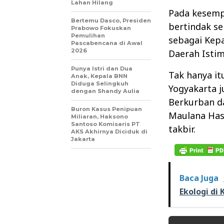
Lahan Hilang
Pada kesempa
Bertemu Dasco, Presiden
bertindak se
Prabowo Fokuskan
Pemulihan
sebagai Kep
Pascabencana di Awal
2026
Daerah Isti
Punya Istri dan Dua
Tak hanya it
Anak, Kepala BNN
Diduga Selingkuh
Yogyakarta 
dengan Shandy Aulia
Berkurban da
Buron Kasus Penipuan
Maulana Has
Miliaran, Haksono
Santoso Komisaris PT
takbir.
AKS Akhirnya Diciduk di
Jakarta
Baca Juga
Ekologi di