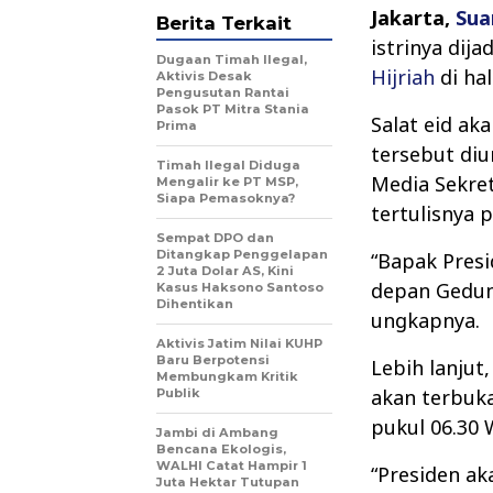
Jakarta,
Sua
Berita Terkait
istrinya dij
Dugaan Timah Ilegal,
Hijriah
di ha
Aktivis Desak
Pengusutan Rantai
Pasok PT Mitra Stania
Salat eid ak
Prima
tersebut diu
Timah Ilegal Diduga
Media Sekre
Mengalir ke PT MSP,
Siapa Pemasoknya?
tertulisnya 
Sempat DPO dan
Ditangkap Penggelapan
“Bapak Presi
2 Juta Dolar AS, Kini
depan Gedun
Kasus Haksono Santoso
Dihentikan
ungkapnya.
Aktivis Jatim Nilai KUHP
Baru Berpotensi
Lebih lanjut
Membungkam Kritik
akan terbuk
Publik
pukul 06.30 
Jambi di Ambang
Bencana Ekologis,
WALHI Catat Hampir 1
“Presiden ak
Juta Hektar Tutupan