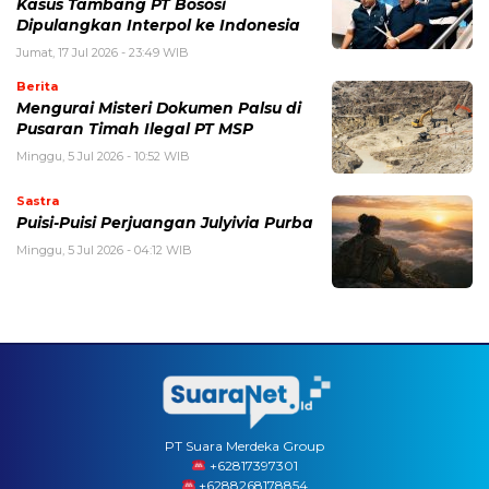
Kasus Tambang PT Bososi
Dipulangkan Interpol ke Indonesia
Jumat, 17 Jul 2026 - 23:49 WIB
Berita
Mengurai Misteri Dokumen Palsu di
Pusaran Timah Ilegal PT MSP
Minggu, 5 Jul 2026 - 10:52 WIB
Sastra
Puisi-Puisi Perjuangan Julyivia Purba
Minggu, 5 Jul 2026 - 04:12 WIB
PT Suara Merdeka Group
‪+62817397301
+6288268178854