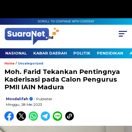
SCROLL TO CONTINUE WITH CONTENT
NASIONAL
KABAR DAERAH
POLITIK
PENDIDIKAN
/
Home
Uncategorized
Moh. Farid Tekankan Pentingnya
Kaderisasi pada Calon Pengurus
PMII IAIN Madura
Mosdalifah
- Publisher
Minggu, 28 Mei 2023