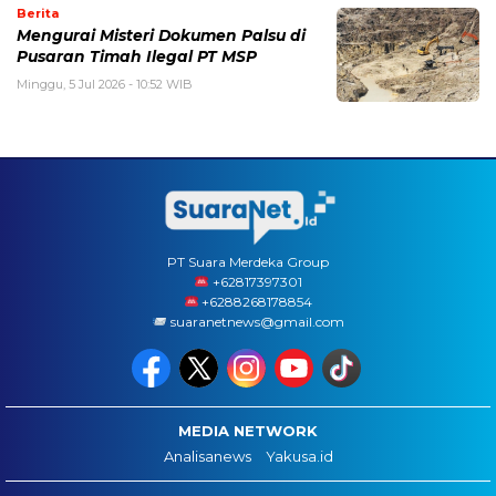
Berita
Mengurai Misteri Dokumen Palsu di
Pusaran Timah Ilegal PT MSP
Minggu, 5 Jul 2026 - 10:52 WIB
PT Suara Merdeka Group
‪+62817397301
+6288268178854
suaranetnews@gmail.com
MEDIA NETWORK
Analisanews
Yakusa.id