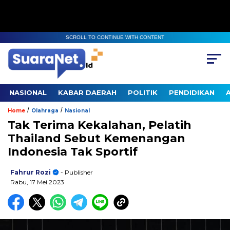
SCROLL TO CONTINUE WITH CONTENT
NASIONAL
KABAR DAERAH
POLITIK
PENDIDIKAN
/
/
Home
Olahraga
Nasional
Tak Terima Kekalahan, Pelatih
Thailand Sebut Kemenangan
Indonesia Tak Sportif
Fahrur Rozi
- Publisher
Rabu, 17 Mei 2023