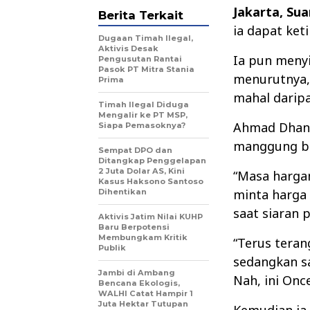
Jakarta, Su
Berita Terkait
ia dapat ket
Dugaan Timah Ilegal,
Aktivis Desak
Ia pun meny
Pengusutan Rantai
Pasok PT Mitra Stania
menurutnya, 
Prima
mahal daripa
Timah Ilegal Diduga
Mengalir ke PT MSP,
Ahmad Dhani
Siapa Pemasoknya?
manggung b
Sempat DPO dan
Ditangkap Penggelapan
2 Juta Dolar AS, Kini
“Masa hargan
Kasus Haksono Santoso
minta harga
Dihentikan
saat siaran p
Aktivis Jatim Nilai KUHP
Baru Berpotensi
Membungkam Kritik
“Terus teran
Publik
sedangkan sa
Jambi di Ambang
Nah, ini Onc
Bencana Ekologis,
WALHI Catat Hampir 1
Juta Hektar Tutupan
Kemudian ia 