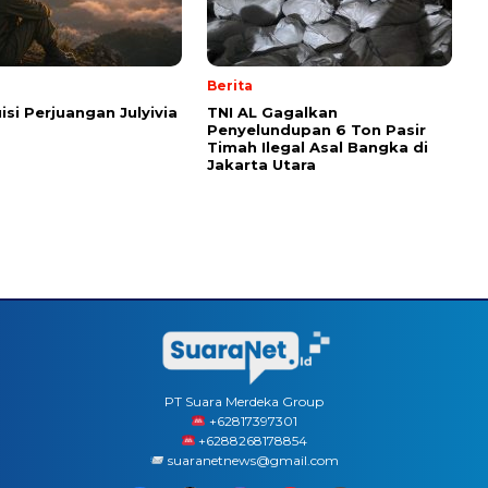
Berita
isi Perjuangan Julyivia
TNI AL Gagalkan
Penyelundupan 6 Ton Pasir
Timah Ilegal Asal Bangka di
Jakarta Utara
PT Suara Merdeka Group
‪+62817397301
+6288268178854
suaranetnews@gmail.com