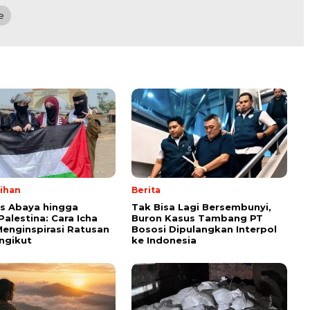
e
lihan
Berita
ps Abaya hingga
Tak Bisa Lagi Bersembunyi,
Palestina: Cara Icha
Buron Kasus Tambang PT
enginspirasi Ratusan
Bososi Dipulangkan Interpol
ngikut
ke Indonesia