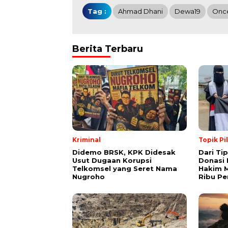
Tag :
Ahmad Dhani
Dewa19
Onc
Berita Terbaru
Kriminal
Topik Pi
Didemo BRSK, KPK Didesak
Dari Ti
Usut Dugaan Korupsi
Donasi 
Telkomsel yang Seret Nama
Hakim M
Nugroho
Ribu Pe