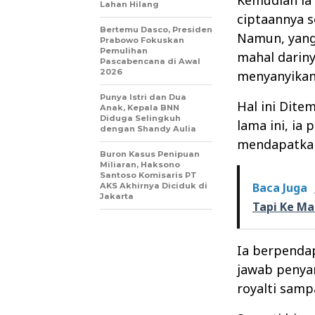
Lahan Hilang
ciptaannya s
Bertemu Dasco, Presiden
Namun, yang
Prabowo Fokuskan
Pemulihan
mahal dariny
Pascabencana di Awal
2026
menyanyikan
Punya Istri dan Dua
Hal ini Dite
Anak, Kepala BNN
Diduga Selingkuh
lama ini, ia 
dengan Shandy Aulia
mendapatkan
Buron Kasus Penipuan
Miliaran, Haksono
Santoso Komisaris PT
Baca Juga
AKS Akhirnya Diciduk di
Jakarta
Tapi Ke Ma
Ia berpenda
jawab penyan
royalti samp