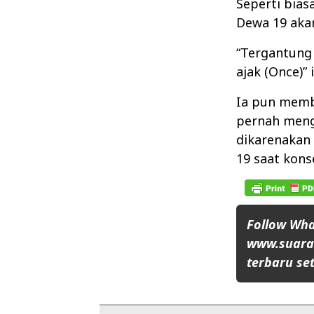
Seperti bias
Dewa 19 aka
“Tergantung 
ajak (Once)”
Ia pun membe
pernah meng
dikarenakan 
19 saat kons
Follow Wh
www.suaran
terbaru set