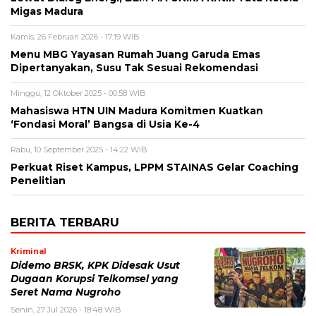
Migas Madura
Kamis, 26 Februari 2026 - 17:19 WIB
Menu MBG Yayasan Rumah Juang Garuda Emas
Dipertanyakan, Susu Tak Sesuai Rekomendasi
Minggu, 12 Oktober 2025 - 00:58 WIB
Mahasiswa HTN UIN Madura Komitmen Kuatkan
‘Fondasi Moral’ Bangsa di Usia Ke-4
Rabu, 10 September 2025 - 14:22 WIB
Perkuat Riset Kampus, LPPM STAINAS Gelar Coaching
Penelitian
BERITA TERBARU
Kriminal
Didemo BRSK, KPK Didesak Usut
Dugaan Korupsi Telkomsel yang
Seret Nama Nugroho
Senin, 27 Jul 2026 - 18:48 WIB