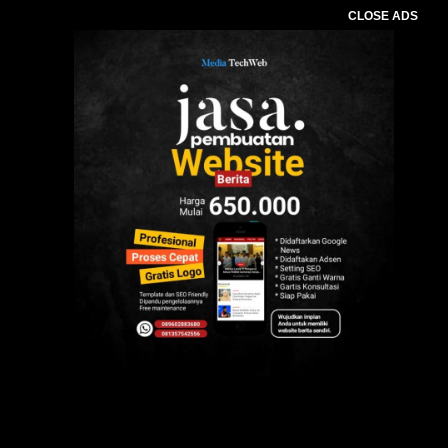
CLOSE ADS