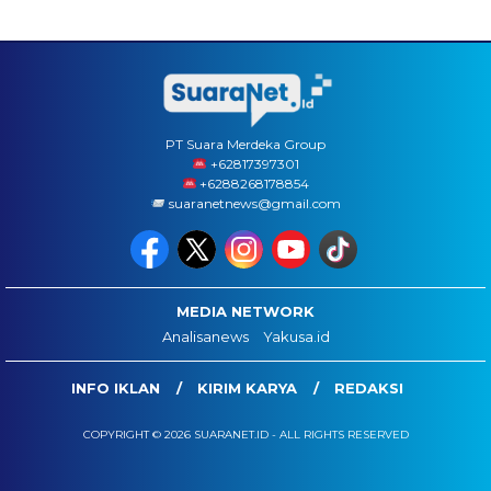
PT Suara Merdeka Group
‪+62817397301
+6288268178854
suaranetnews@gmail.com
MEDIA NETWORK
Analisanews
Yakusa.id
INFO IKLAN
KIRIM KARYA
REDAKSI
COPYRIGHT © 2026 SUARANET.ID - ALL RIGHTS RESERVED