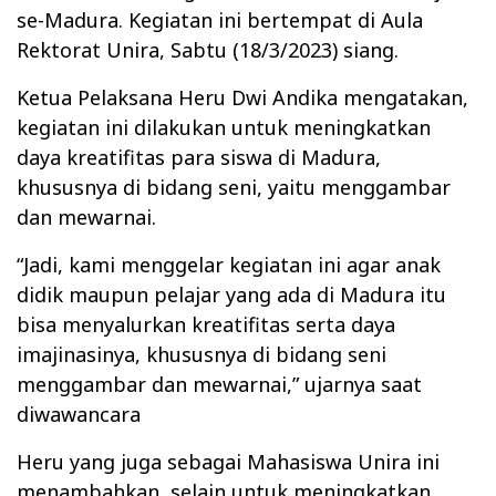
se-Madura. Kegiatan ini bertempat di Aula
Rektorat Unira, Sabtu (18/3/2023) siang.
Ketua Pelaksana Heru Dwi Andika mengatakan,
kegiatan ini dilakukan untuk meningkatkan
daya kreatifitas para siswa di Madura,
khususnya di bidang seni, yaitu menggambar
dan mewarnai.
“Jadi, kami menggelar kegiatan ini agar anak
didik maupun pelajar yang ada di Madura itu
bisa menyalurkan kreatifitas serta daya
imajinasinya, khususnya di bidang seni
menggambar dan mewarnai,” ujarnya saat
diwawancara
Heru yang juga sebagai Mahasiswa Unira ini
menambahkan, selain untuk meningkatkan