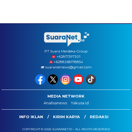
PT Suara Merdeka Group
‪+62817397301
+6288268178854
suaranetnews@gmail.com
MEDIA NETWORK
Analisanews
Yakusa.id
INFO IKLAN
KIRIM KARYA
REDAKSI
COPYRIGHT © 2026 SUARANET.ID - ALL RIGHTS RESERVED