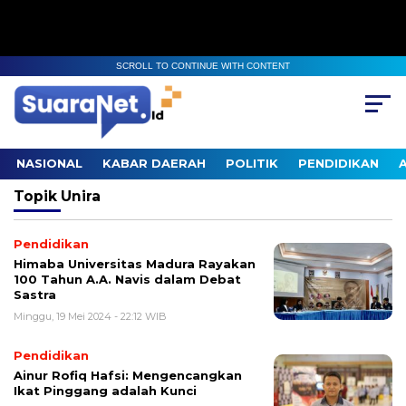
SCROLL TO CONTINUE WITH CONTENT
NASIONAL
KABAR DAERAH
POLITIK
PENDIDIKAN
Topik
Unira
Pendidikan
Himaba Universitas Madura Rayakan
100 Tahun A.A. Navis dalam Debat
Sastra
Minggu, 19 Mei 2024 - 22:12 WIB
Pendidikan
Ainur Rofiq Hafsi: Mengencangkan
Ikat Pinggang adalah Kunci