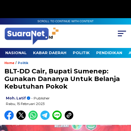
SCROLL TO CONTINUE WITH CONTENT
NASIONAL
KABAR DAERAH
POLITIK
PENDIDIKAN
/
Home
Politik
BLT-DD Cair, Bupati Sumenep:
Gunakan Dananya Untuk Belanja
Kebutuhan Pokok
Moh. Latif
- Publisher
Rabu, 15 Februari 2023