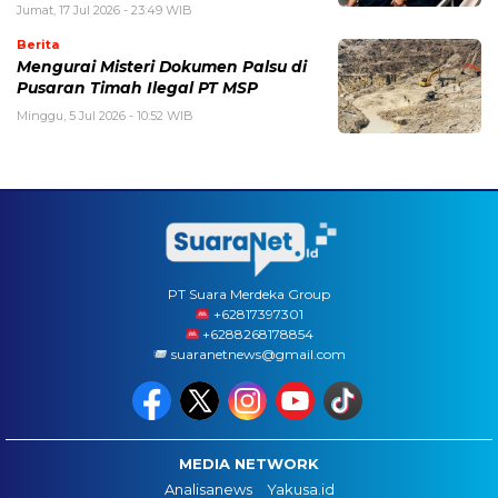
Jumat, 17 Jul 2026 - 23:49 WIB
Berita
Mengurai Misteri Dokumen Palsu di
Pusaran Timah Ilegal PT MSP
Minggu, 5 Jul 2026 - 10:52 WIB
PT Suara Merdeka Group
‪+62817397301
+6288268178854
suaranetnews@gmail.com
MEDIA NETWORK
Analisanews
Yakusa.id