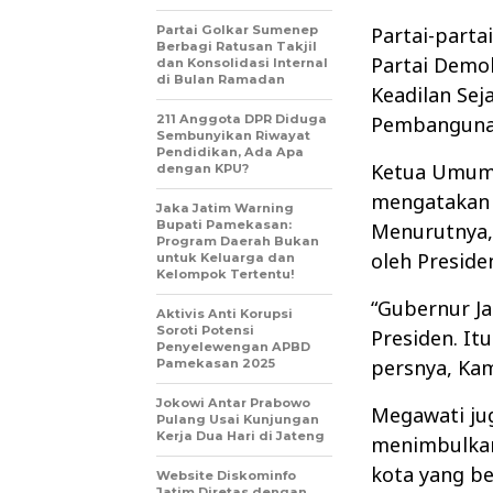
Partai Golkar Sumenep
Partai-parta
Berbagi Ratusan Takjil
Partai Demok
dan Konsolidasi Internal
di Bulan Ramadan
Keadilan Sej
211 Anggota DPR Diduga
Pembangunan
Sembunyikan Riwayat
Pendidikan, Ada Apa
Ketua Umum 
dengan KPU?
mengatakan 
Jaka Jatim Warning
Bupati Pamekasan:
Menurutnya, 
Program Daerah Bukan
oleh Preside
untuk Keluarga dan
Kelompok Tertentu!
“Gubernur Ja
Aktivis Anti Korupsi
Soroti Potensi
Presiden. It
Penyelewengan APBD
persnya, Kam
Pamekasan 2025
Jokowi Antar Prabowo
Megawati ju
Pulang Usai Kunjungan
Kerja Dua Hari di Jateng
menimbulkan 
kota yang b
Website Diskominfo
Jatim Diretas dengan