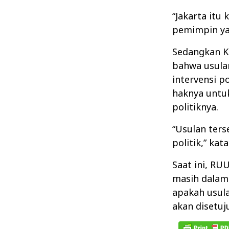
“Jakarta itu
pemimpin yan
Sedangkan Ke
bahwa usula
intervensi p
haknya untu
politiknya.
“Usulan ters
politik,” kata
Saat ini, RU
masih dalam
apakah usula
akan disetuj