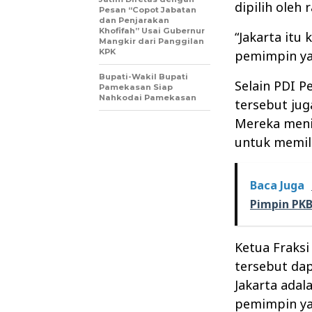
dipilih oleh 
Pesan “Copot Jabatan
dan Penjarakan
Khofifah” Usai Gubernur
“Jakarta itu
Mangkir dari Panggilan
KPK
pemimpin yan
Bupati-Wakil Bupati
Selain PDI P
Pamekasan Siap
Nahkodai Pamekasan
tersebut jug
Mereka menil
untuk memil
Baca Juga
Pimpin PKB
Ketua Fraks
tersebut dap
Jakarta adal
pemimpin yan