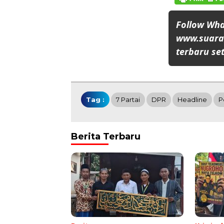
Follow Wh
www.suaran
terbaru set
Tag :
7 Partai
DPR
Headline
P
Berita Terbaru