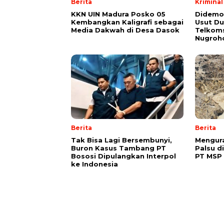
Berita
Kriminal
KKN UIN Madura Posko 05
Didemo
Kembangkan Kaligrafi sebagai
Usut Du
Media Dakwah di Desa Dasok
Telkoms
Nugroh
Berita
Berita
Tak Bisa Lagi Bersembunyi,
Mengura
Buron Kasus Tambang PT
Palsu d
Bososi Dipulangkan Interpol
PT MSP
ke Indonesia