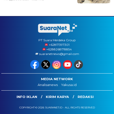
PT Suara Merdeka Group
‪+62817397301
+6288268178854
suaranetnews@gmail.com
MEDIA NETWORK
Analisanews
Yakusa.id
INFO IKLAN
KIRIM KARYA
REDAKSI
COPYRIGHT © 2026 SUARANET.ID - ALL RIGHTS RESERVED