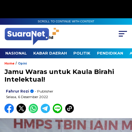
SCROLL TO CONTINUE WITH CONTENT
NASIONAL
KABAR DAERAH
POLITIK
PENDIDIKAN
/
Home
Opini
Jamu Waras untuk Kaula Birahi
Intelektual!
Fahrur Rozi
- Publisher
Selasa, 6 Desember 2022