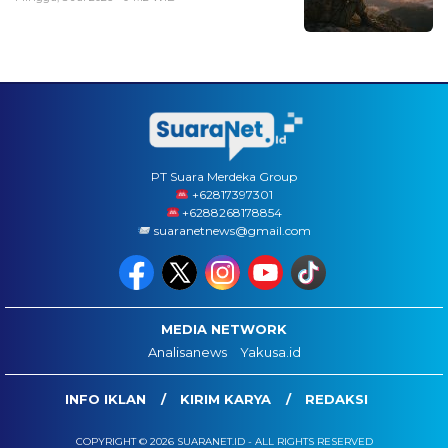
PT Suara Merdeka Group
‪+62817397301
+6288268178854
suaranetnews@gmail.com
MEDIA NETWORK
Analisanews
Yakusa.id
INFO IKLAN
KIRIM KARYA
REDAKSI
COPYRIGHT © 2026 SUARANET.ID - ALL RIGHTS RESERVED