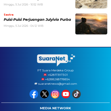
Minggu, 5 Jul 2026 - 10:52 WIB
Sastra
Puisi-Puisi Perjuangan Julyivia Purba
Minggu, 5 Jul 2026 - 04:12 WIB
PT Suara Merdeka Group
‪+62817397301
+6288268178854
suaranetnews@gmail.com
MEDIA NETWORK