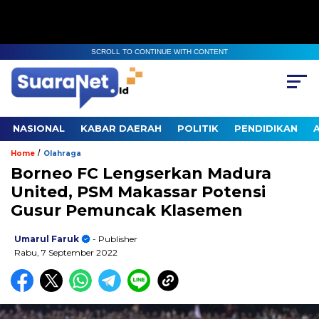
SCROLL TO CONTINUE WITH CONTENT
NASIONAL
KABAR DAERAH
POLITIK
PENDIDIKAN
/
Home
Olahraga
Borneo FC Lengserkan Madura
United, PSM Makassar Potensi
Gusur Pemuncak Klasemen
Umarul Faruk
- Publisher
Rabu, 7 September 2022