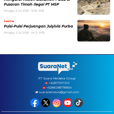
Pusaran Timah Ilegal PT MSP
Minggu, 5 Jul 2026 - 10:52 WIB
Sastra
Puisi-Puisi Perjuangan Julyivia Purba
Minggu, 5 Jul 2026 - 04:12 WIB
PT Suara Merdeka Group
‪+62817397301
+6288268178854
suaranetnews@gmail.com