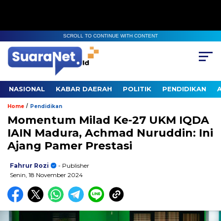
SCROLL TO CONTINUE WITH CONTENT
NASIONAL
KABAR DAERAH
POLITIK
PENDIDIKAN
/
Home
Pendidikan
Momentum Milad Ke-27 UKM IQDA
IAIN Madura, Achmad Nuruddin: Ini
Ajang Pamer Prestasi
Fahrur Rozi
- Publisher
Senin, 18 November 2024