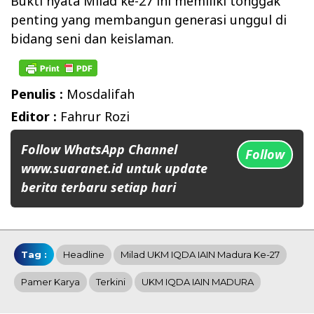
Bukti nyata Milad ke-27 ini memiliki tonggak
penting yang membangun generasi unggul di
bidang seni dan keislaman.
Penulis :
Mosdalifah
Editor :
Fahrur Rozi
Follow WhatsApp Channel
Follow
www.suaranet.id untuk update
berita terbaru setiap hari
Tag :
Headline
Milad UKM IQDA IAIN Madura Ke-27
Pamer Karya
Terkini
UKM IQDA IAIN MADURA