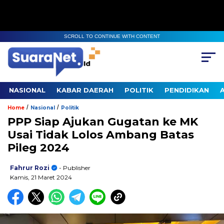
SCROLL TO CONTINUE WITH CONTENT
NASIONAL
KABAR DAERAH
POLITIK
PENDIDIKAN
/
/
Home
Nasional
Politik
PPP Siap Ajukan Gugatan ke MK
Usai Tidak Lolos Ambang Batas
Pileg 2024
Fahrur Rozi
- Publisher
Kamis, 21 Maret 2024